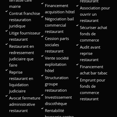
restaurant
Financement
mairie
Association pour
acquisition hôtel
Contrat franchise
ouvrir un
Négociation bail
restauration
restaurant
commercial
juridique
Sécuriser achat
restaurant
Litige fournisseur
fonds de
Cession parts
restaurant
commerce
sociales
Restaurant en
Audit avant
restaurant
redressement
reprise
Vente société
judiciaire que
restaurant
exploitation
faire
Financement
hôtel
Reprise
achat bar tabac
Structuration
restaurant en
Emprunt pour
groupe
liquidation
fonds de
restauration
judiciaire
commerce
Investissement
Avocat fermeture
restaurant
discothèque
administrative
restaurant
Rentabilité
brasserie centre-