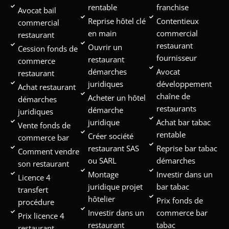
rentable
franchise
Avocat bail
Reprise hôtel clé
Contentieux
commercial
en main
commercial
restaurant
restaurant
Ouvrir un
Cession fonds de
fournisseur
restaurant
commerce
démarches
Avocat
restaurant
juridiques
développement
Achat restaurant
chaîne de
Acheter un hôtel
démarches
restaurants
démarche
juridiques
juridique
Achat bar tabac
Vente fonds de
rentable
Créer société
commerce bar
restaurant SAS
Reprise bar tabac
Comment vendre
ou SARL
démarches
son restaurant
Montage
Investir dans un
Licence 4
juridique projet
bar tabac
transfert
hôtelier
Prix fonds de
procédure
Investir dans un
commerce bar
Prix licence 4
restaurant
tabac
restaurant