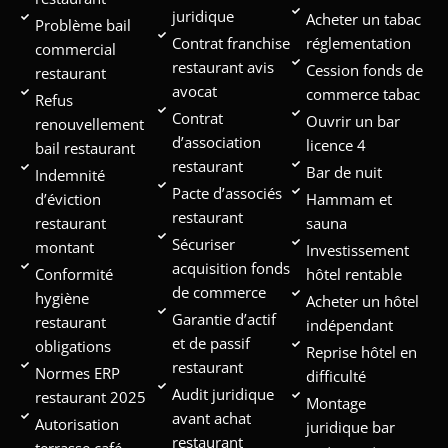
juridique
Acheter un tabac
Problème bail
Contrat franchise
réglementation
commercial
restaurant avis
Cession fonds de
restaurant
avocat
commerce tabac
Refus
Contrat
Ouvrir un bar
renouvellement
d’association
licence 4
bail restaurant
restaurant
Bar de nuit
Indemnité
Pacte d’associés
d’éviction
Hammam et
restaurant
restaurant
sauna
Sécuriser
montant
Investissement
acquisition fonds
Conformité
hôtel rentable
de commerce
hygiène
Acheter un hôtel
Garantie d’actif
restaurant
indépendant
et de passif
obligations
Reprise hôtel en
restaurant
Normes ERP
difficulté
Audit juridique
restaurant 2025
Montage
avant achat
Autorisation
juridique bar
restaurant
terrasse café