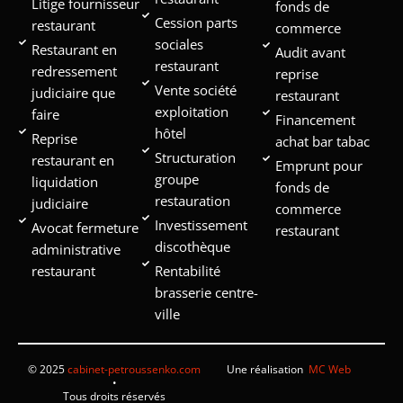
Litige fournisseur
fonds de
Cession parts
restaurant
commerce
sociales
Restaurant en
Audit avant
restaurant
redressement
reprise
Vente société
judiciaire que
restaurant
exploitation
faire
Financement
hôtel
Reprise
achat bar tabac
Structuration
restaurant en
Emprunt pour
groupe
liquidation
fonds de
restauration
judiciaire
commerce
Investissement
Avocat fermeture
restaurant
discothèque
administrative
restaurant
Rentabilité
brasserie centre-
ville
© 2025
cabinet-petroussenko.com
Une réalisation
MC Web
•
Tous droits réservés