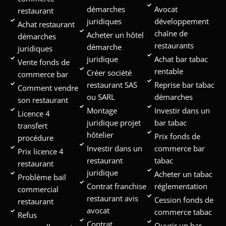
démarches
Avocat
restaurant
juridiques
développement
Achat restaurant
chaîne de
Acheter un hôtel
démarches
restaurants
démarche
juridiques
juridique
Achat bar tabac
Vente fonds de
rentable
Créer société
commerce bar
restaurant SAS
Reprise bar tabac
Comment vendre
ou SARL
démarches
son restaurant
Montage
Investir dans un
Licence 4
juridique projet
bar tabac
transfert
hôtelier
Prix fonds de
procédure
Investir dans un
commerce bar
Prix licence 4
restaurant
tabac
restaurant
juridique
Acheter un tabac
Problème bail
Contrat franchise
réglementation
commercial
restaurant avis
Cession fonds de
restaurant
avocat
commerce tabac
Refus
Contrat
Ouvrir un bar