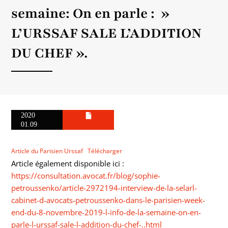
semaine: On en parle : »
L’URSSAF SALE L’ADDITION
DU CHEF ».
2020
01.09
Article du Parisien Urssaf
Télécharger
Article également disponible ici :
https://consultation.avocat.fr/blog/sophie-
petroussenko/article-2972194-interview-de-la-selarl-
cabinet-d-avocats-petroussenko-dans-le-parisien-week-
end-du-8-novembre-2019-l-info-de-la-semaine-on-en-
parle-l-urssaf-sale-l-addition-du-chef-..html