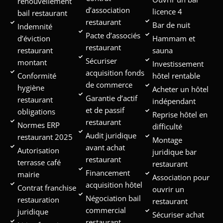
renouvellement
d’association
licence 4
bail restaurant
restaurant
Bar de nuit
Indemnité
Pacte d’associés
d’éviction
Hammam et
restaurant
restaurant
sauna
Sécuriser
montant
Investissement
acquisition fonds
Conformité
hôtel rentable
de commerce
hygiène
Acheter un hôtel
Garantie d’actif
restaurant
indépendant
et de passif
obligations
Reprise hôtel en
restaurant
Normes ERP
difficulté
Audit juridique
restaurant 2025
Montage
avant achat
Autorisation
juridique bar
restaurant
terrasse café
restaurant
Financement
mairie
Association pour
acquisition hôtel
Contrat franchise
ouvrir un
Négociation bail
restauration
restaurant
commercial
juridique
Sécuriser achat
restaurant