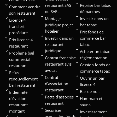
restaurant SAS
Reprise bar tabac
Comment vendre
ou SARL
démarches
son restaurant
Montage
Investir dans un
Licence 4
juridique projet
bar tabac
transfert
hôtelier
Prix fonds de
procédure
Investir dans un
commerce bar
Prix licence 4
restaurant
tabac
restaurant
juridique
Acheter un tabac
Problème bail
Contrat franchise
réglementation
commercial
restaurant avis
Cession fonds de
restaurant
avocat
commerce tabac
Refus
Contrat
Ouvrir un bar
renouvellement
d’association
licence 4
bail restaurant
restaurant
Bar de nuit
Indemnité
Pacte d’associés
d’éviction
Hammam et
restaurant
restaurant
sauna
Sécuriser
montant
Investissement
acquisition fonds