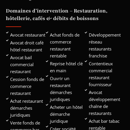
Domaines d’intervention – Restauration,
hôtellerie, cafés & débits de boissons
Avocat restaurant
Achat fonds de
Développement
commerce
réseau
Avocat droit café
restaurant
restaurants
hôtel restaurant
rentable
franchise
Avocat bail
Reprise hôtel clé
Contentieux
commercial
en main
commercial
restaurant
restaurant
Ouvrir un
Cession fonds de
fournisseur
restaurant
commerce
démarches
Avocat
restaurant
juridiques
développement
Achat restaurant
chaîne de
Acheter un hôtel
démarches
restaurants
démarche
juridiques
juridique
Achat bar tabac
Vente fonds de
rentable
Créer société
commerce bar