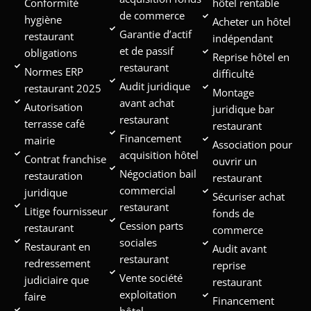
Conformité
hôtel rentable
de commerce
hygiène
Acheter un hôtel
Garantie d’actif
restaurant
indépendant
et de passif
obligations
Reprise hôtel en
restaurant
Normes ERP
difficulté
Audit juridique
restaurant 2025
Montage
avant achat
Autorisation
juridique bar
restaurant
terrasse café
restaurant
Financement
mairie
Association pour
acquisition hôtel
Contrat franchise
ouvrir un
Négociation bail
restauration
restaurant
commercial
juridique
Sécuriser achat
restaurant
Litige fournisseur
fonds de
Cession parts
restaurant
commerce
sociales
Restaurant en
Audit avant
restaurant
redressement
reprise
Vente société
judiciaire que
restaurant
exploitation
faire
Financement
hôtel